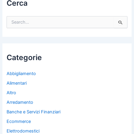
Cerca
C
e
r
c
a
:
Categorie
Abbigliamento
Alimentari
Altro
Arredamento
Banche e Servizi Finanziari
Ecommerce
Elettrodomestici