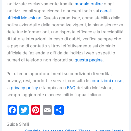
indirizzate esclusivamente tramite
modulo online
o agli
indirizzi email sopra elencati e presenti solo sui
canali
ufficiali Moleskine
. Questo garantisce, come stabilito dalle
policy aziendali e dalle normative vigenti, la piena sicurezza
delle tue informazioni, una risposta efficace e la tracciabilità
di tutte le interazioni. In caso di dubbi, verifica sempre che
la pagina di contatto si trovi effettivamente sul dominio
ufficiale dell’azienda e diffida da indirizzi web sospetti o
numeri di telefono non riportati su
questa pagina
.
Per ulteriori approfondimenti su condizioni di vendita,
privacy, resi, prodotti e servizi, consulta le
condizioni d’uso
,
la
privacy policy
e l’ampia area
FAQ
del sito Moleskine,
sempre aggiornate e accessibili in lingua italiana.
F
T
Pi
E
C
a
w
nt
m
o
Guide Simili
c
itt
er
ai
n