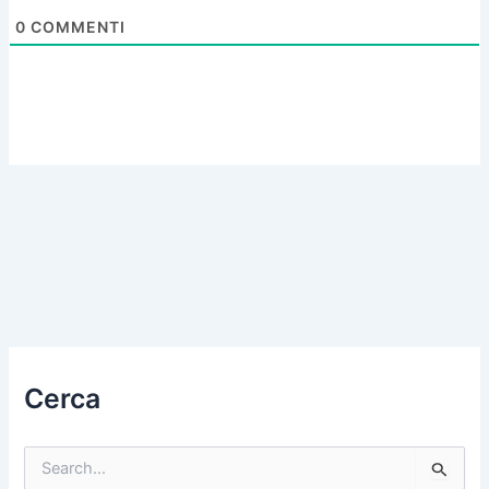
0
COMMENTI
Cerca
C
e