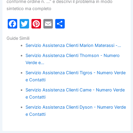
conforme ordine n. …” e descrivi il problema in modo
sintetico ma completo
F
T
Pi
E
C
a
w
nt
m
o
Guide Simili
c
itt
er
ai
n
Servizio Assistenza Clienti Marion Materassi -…
e
er
e
l
di
Servizio Assistenza Clienti Thomson - Numero
b
st
vi
Verde e…
o
di
Servizio Assistenza Clienti Tigros - Numero Verde
o
e Contatti
k
Servizio Assistenza Clienti Came - Numero Verde
e Contatti
Servizio Assistenza Clienti Dyson - Numero Verde
e Contatti