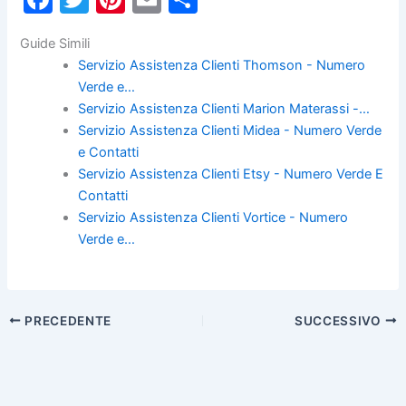
a
w
nt
m
o
Guide Simili
c
itt
er
ai
n
Servizio Assistenza Clienti Thomson - Numero
e
er
e
l
di
Verde e…
b
st
vi
Servizio Assistenza Clienti Marion Materassi -…
Servizio Assistenza Clienti Midea - Numero Verde
o
di
e Contatti
o
Servizio Assistenza Clienti Etsy - Numero Verde E
k
Contatti
Servizio Assistenza Clienti Vortice - Numero
Verde e…
PRECEDENTE
SUCCESSIVO