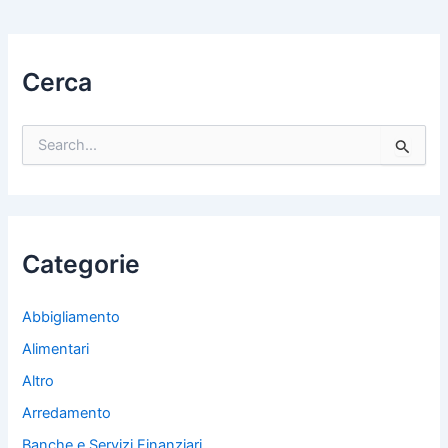
Cerca
C
e
r
c
a
:
Categorie
Abbigliamento
Alimentari
Altro
Arredamento
Banche e Servizi Finanziari