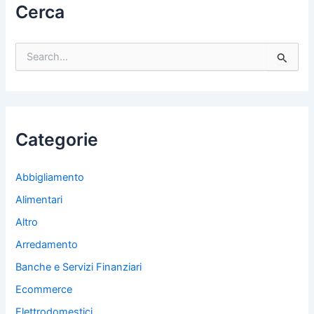
Cerca
C
e
r
c
a
:
Categorie
Abbigliamento
Alimentari
Altro
Arredamento
Banche e Servizi Finanziari
Ecommerce
Elettrodomestici