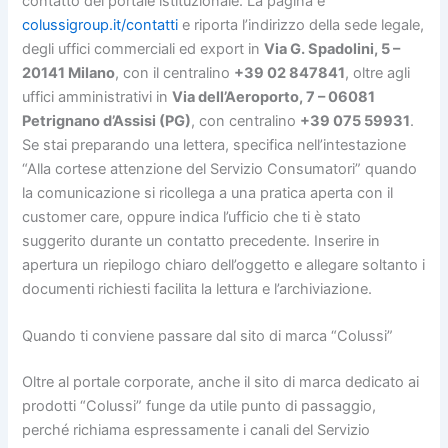
contatto del portale istituzionale. La pagina è
colussigroup.it/contatti
e riporta l’indirizzo della sede legale,
degli uffici commerciali ed export in
Via G. Spadolini, 5 –
20141 Milano
, con il centralino
+39 02 847841
, oltre agli
uffici amministrativi in
Via dell’Aeroporto, 7 – 06081
Petrignano d’Assisi (PG)
, con centralino
+39 075 59931
.
Se stai preparando una lettera, specifica nell’intestazione
“Alla cortese attenzione del Servizio Consumatori” quando
la comunicazione si ricollega a una pratica aperta con il
customer care, oppure indica l’ufficio che ti è stato
suggerito durante un contatto precedente. Inserire in
apertura un riepilogo chiaro dell’oggetto e allegare soltanto i
documenti richiesti facilita la lettura e l’archiviazione.
Quando ti conviene passare dal sito di marca “Colussi”
Oltre al portale corporate, anche il sito di marca dedicato ai
prodotti “Colussi” funge da utile punto di passaggio,
perché richiama espressamente i canali del Servizio