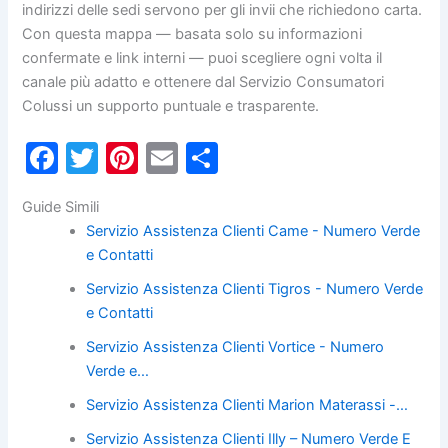
indirizzi delle sedi servono per gli invii che richiedono carta.
Con questa mappa — basata solo su informazioni
confermate e link interni — puoi scegliere ogni volta il
canale più adatto e ottenere dal Servizio Consumatori
Colussi un supporto puntuale e trasparente.
F
T
Pi
E
C
a
w
nt
m
o
Guide Simili
c
itt
er
ai
n
Servizio Assistenza Clienti Came - Numero Verde
e
er
e
l
di
e Contatti
b
st
vi
Servizio Assistenza Clienti Tigros - Numero Verde
o
di
e Contatti
o
Servizio Assistenza Clienti Vortice - Numero
k
Verde e…
Servizio Assistenza Clienti Marion Materassi -…
Servizio Assistenza Clienti Illy – Numero Verde E