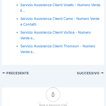
b
st
vi
Servizio Assistenza Clienti Voiello – Numero Verde
o
di
E…
o
Servizio Assistenza Clienti Came - Numero Verde
k
e Contatti
Servizio Assistenza Clienti Vortice - Numero
Verde e…
Servizio Assistenza Clienti Thomson - Numero
Verde e…
PRECEDENTE
SUCCESSIVO
0
Vota il Servizio Clie