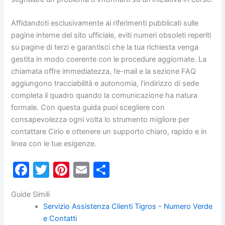
Affidandoti esclusivamente ai riferimenti pubblicati sulle
pagine interne del sito ufficiale, eviti numeri obsoleti reperiti
su pagine di terzi e garantisci che la tua richiesta venga
gestita in modo coerente con le procedure aggiornate. La
chiamata offre immediatezza, l’e-mail e la sezione FAQ
aggiungono tracciabilità e autonomia, l’indirizzo di sede
completa il quadro quando la comunicazione ha natura
formale. Con questa guida puoi scegliere con
consapevolezza ogni volta lo strumento migliore per
contattare Cirio e ottenere un supporto chiaro, rapido e in
linea con le tue esigenze.
F
T
Pi
E
C
a
w
nt
m
o
Guide Simili
c
itt
er
ai
n
Servizio Assistenza Clienti Tigros - Numero Verde
e
er
e
l
di
e Contatti