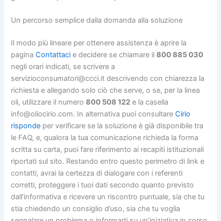
Un percorso semplice dalla domanda alla soluzione
Il modo più lineare per ottenere assistenza è aprire la
pagina
Contattaci
e decidere se chiamare il
800 885 030
negli orari indicati, se scrivere a
servizioconsumatori@ccci.it descrivendo con chiarezza la
richiesta e allegando solo ciò che serve, o se, per la linea
oli, utilizzare il numero
800 508 122
e la casella
info@oliocirio.com. In alternativa puoi consultare
Cirio
risponde
per verificare se la soluzione è già disponibile tra
le FAQ, e, qualora la tua comunicazione richieda la forma
scritta su carta, puoi fare riferimento ai recapiti istituzionali
riportati sul sito. Restando entro questo perimetro di link e
contatti, avrai la certezza di dialogare con i referenti
corretti, proteggere i tuoi dati secondo quanto previsto
dall’informativa e ricevere un riscontro puntuale, sia che tu
stia chiedendo un consiglio d’uso, sia che tu voglia
segnalare un problema o informarti su un’iniziativa in corso.