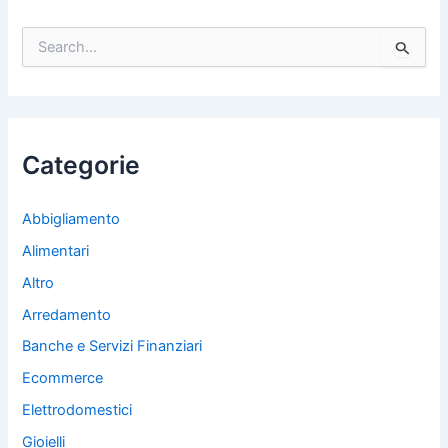
C
e
r
c
a
:
Categorie
Abbigliamento
Alimentari
Altro
Arredamento
Banche e Servizi Finanziari
Ecommerce
Elettrodomestici
Gioielli