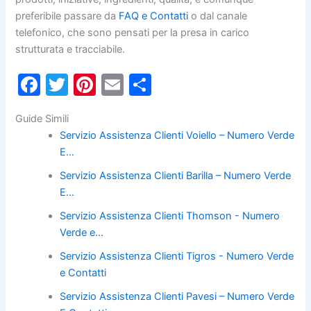
preferibile passare da
FAQ e Contatti
o dal canale
telefonico, che sono pensati per la presa in carico
strutturata e tracciabile.
F
T
Pi
E
C
a
w
nt
m
o
Guide Simili
c
itt
er
ai
n
Servizio Assistenza Clienti Voiello – Numero Verde
e
er
e
l
di
E…
b
st
vi
Servizio Assistenza Clienti Barilla – Numero Verde
o
di
E…
o
Servizio Assistenza Clienti Thomson - Numero
k
Verde e…
Servizio Assistenza Clienti Tigros - Numero Verde
e Contatti
Servizio Assistenza Clienti Pavesi – Numero Verde