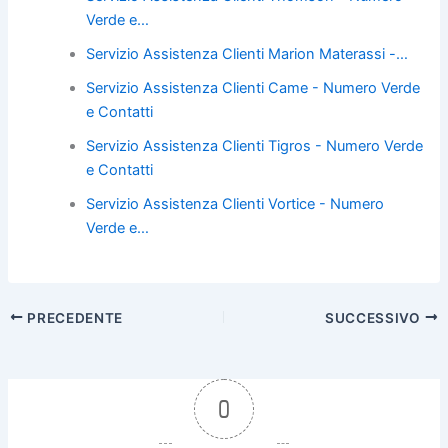
e
er
e
l
di
Verde e…
b
st
vi
Servizio Assistenza Clienti Marion Materassi -…
o
di
Servizio Assistenza Clienti Came - Numero Verde
o
e Contatti
k
Servizio Assistenza Clienti Tigros - Numero Verde
e Contatti
Servizio Assistenza Clienti Vortice - Numero
Verde e…
PRECEDENTE
SUCCESSIVO
0