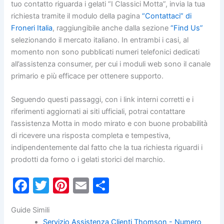
tuo contatto riguarda i gelati “I Classici Motta”, invia la tua
richiesta tramite il modulo della pagina
“Contattaci” di
Froneri Italia
, raggiungibile anche dalla sezione
“Find Us”
selezionando il mercato italiano. In entrambi i casi, al
momento non sono pubblicati numeri telefonici dedicati
all’assistenza consumer, per cui i moduli web sono il canale
primario e più efficace per ottenere supporto.
Seguendo questi passaggi, con i link interni corretti e i
riferimenti aggiornati ai siti ufficiali, potrai contattare
l’assistenza Motta in modo mirato e con buone probabilità
di ricevere una risposta completa e tempestiva,
indipendentemente dal fatto che la tua richiesta riguardi i
prodotti da forno o i gelati storici del marchio.
F
T
Pi
E
C
a
w
nt
m
o
Guide Simili
c
itt
er
ai
n
Servizio Assistenza Clienti Thomson - Numero