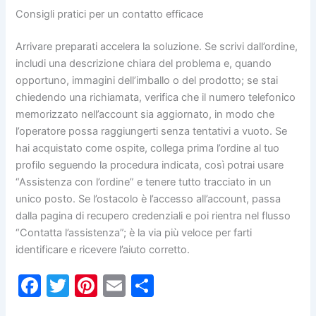
Consigli pratici per un contatto efficace
Arrivare preparati accelera la soluzione. Se scrivi dall’ordine,
includi una descrizione chiara del problema e, quando
opportuno, immagini dell’imballo o del prodotto; se stai
chiedendo una richiamata, verifica che il numero telefonico
memorizzato nell’account sia aggiornato, in modo che
l’operatore possa raggiungerti senza tentativi a vuoto. Se
hai acquistato come ospite, collega prima l’ordine al tuo
profilo seguendo la procedura indicata, così potrai usare
“Assistenza con l’ordine” e tenere tutto tracciato in un
unico posto. Se l’ostacolo è l’accesso all’account, passa
dalla pagina di recupero credenziali e poi rientra nel flusso
“Contatta l’assistenza”; è la via più veloce per farti
identificare e ricevere l’aiuto corretto.
F
T
Pi
E
C
a
w
nt
m
o