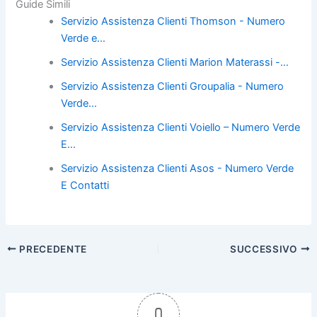
Guide Simili
c
itt
er
ai
n
Servizio Assistenza Clienti Thomson - Numero
e
er
e
l
di
Verde e…
b
st
vi
Servizio Assistenza Clienti Marion Materassi -…
o
di
Servizio Assistenza Clienti Groupalia - Numero
o
Verde…
k
Servizio Assistenza Clienti Voiello – Numero Verde
E…
Servizio Assistenza Clienti Asos - Numero Verde
E Contatti
PRECEDENTE
SUCCESSIVO
0