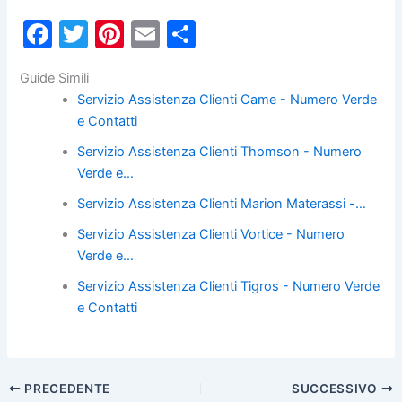
F
T
Pi
E
C
a
w
nt
m
o
Guide Simili
c
itt
er
ai
n
Servizio Assistenza Clienti Came - Numero Verde
e
er
e
l
di
e Contatti
b
st
vi
Servizio Assistenza Clienti Thomson - Numero
o
di
Verde e…
o
Servizio Assistenza Clienti Marion Materassi -…
k
Servizio Assistenza Clienti Vortice - Numero
Verde e…
Servizio Assistenza Clienti Tigros - Numero Verde
e Contatti
PRECEDENTE
SUCCESSIVO