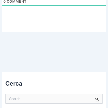
0
COMMENTI
Cerca
C
e
r