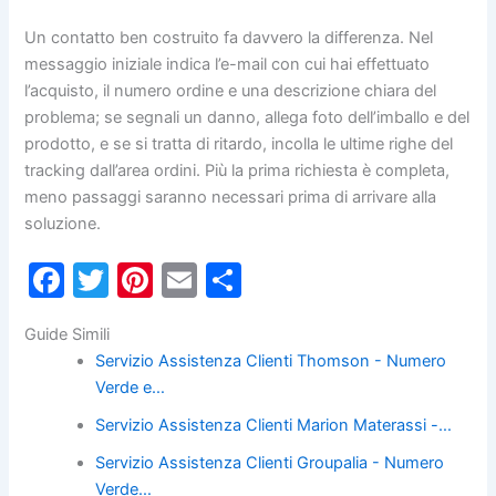
Un contatto ben costruito fa davvero la differenza. Nel
messaggio iniziale indica l’e-mail con cui hai effettuato
l’acquisto, il numero ordine e una descrizione chiara del
problema; se segnali un danno, allega foto dell’imballo e del
prodotto, e se si tratta di ritardo, incolla le ultime righe del
tracking dall’area ordini. Più la prima richiesta è completa,
meno passaggi saranno necessari prima di arrivare alla
soluzione.
F
T
Pi
E
C
a
w
nt
m
o
Guide Simili
c
itt
er
ai
n
Servizio Assistenza Clienti Thomson - Numero
e
er
e
l
di
Verde e…
b
st
vi
Servizio Assistenza Clienti Marion Materassi -…
o
di
Servizio Assistenza Clienti Groupalia - Numero
o
Verde…