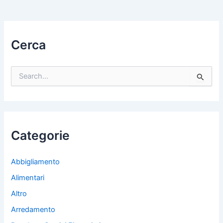
Cerca
C
e
r
c
a
:
Categorie
Abbigliamento
Alimentari
Altro
Arredamento