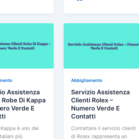
nza
Assistenza
er
e
l
di
e
er
e
l
d
Clienti
st
vi
b
st
v
i
Okaidi
di
o
d
–
o
Numero
Verde
k
E
i
Contatti
amento
Abbigliamento
io Assistenza
Servizio Assistenza
i Robe Di Kappa
Clienti Rolex –
ero Verde E
Numero Verde E
ti
Contatti
 Kappa è uno dei
Contattare il servizio clienti
taliani più
di Rolex rappresenta un