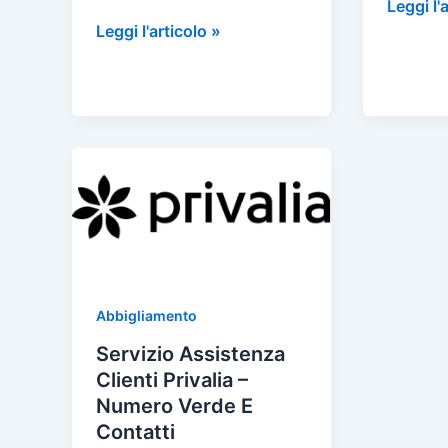
a
w
nt
m
o
c
Servizio
Leggi l'
c
itt
er
ai
n
Servizio
Assiste
Leggi l'articolo »
e
Assistenza
Clienti
e
er
e
l
di
b
Clienti
Quechu
b
st
vi
o
Caleffi
–
o
di
o
–
Numero
o
Numero
Verde
k
Verde
E
k
E
Contatt
Contatti
Abbigliamento
Servizio Assistenza
Clienti Privalia –
Numero Verde E
Contatti