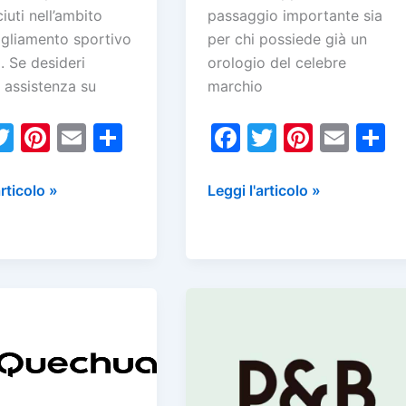
iuti nell’ambito
passaggio importante sia
igliamento sportivo
per chi possiede già un
. Se desideri
orologio del celebre
 assistenza su
marchio
T
Pi
E
C
F
T
Pi
E
w
nt
m
o
a
w
nt
m
o
itt
er
ai
n
c
itt
er
ai
n
Servizio
articolo »
Leggi l'articolo »
nza
Assistenza
er
e
l
di
e
er
e
l
d
Clienti
st
vi
b
st
v
Rolex
di
o
d
–
o
Numero
Verde
k
E
Contatti