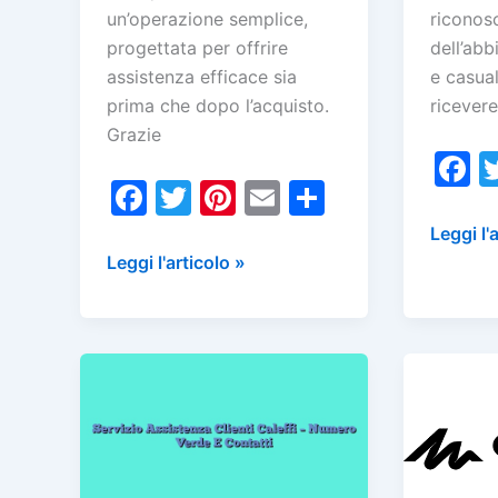
un’operazione semplice,
riconosc
progettata per offrire
dell’abb
assistenza efficace sia
e casual
prima che dopo l’acquisto.
ricevere
Grazie
F
F
T
Pi
E
C
a
a
w
nt
m
o
c
Servizio
Leggi l'
c
itt
er
ai
n
Servizio
Assiste
Leggi l'articolo »
e
Assistenza
Clienti
e
er
e
l
di
b
Clienti
Robe
b
st
vi
o
Piquadro
Di
o
di
o
–
Kappa
o
Numero
–
k
Verde
Numero
k
E
Verde
Contatti
E