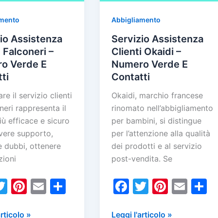
amento
Abbigliamento
io Assistenza
Servizio Assistenza
i Falconeri –
Clienti Okaidi –
o Verde E
Numero Verde E
ti
Contatti
re il servizio clienti
Okaidi, marchio francese
neri rappresenta il
rinomato nell’abbigliamento
ù efficace e sicuro
per bambini, si distingue
evere supporto,
per l’attenzione alla qualità
e dubbi, ottenere
dei prodotti e al servizio
zioni
post-vendita. Se
T
Pi
E
C
F
T
Pi
E
w
nt
m
o
a
w
nt
m
o
itt
er
ai
n
c
itt
er
ai
n
Servizio
articolo »
Leggi l'articolo »