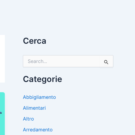
Cerca
C
e
r
c
Categorie
a
:
Abbigliamento
Alimentari
Altro
Arredamento