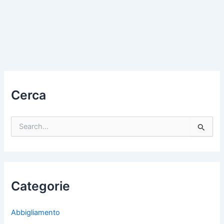
Cerca
C
e
r
c
a
:
Categorie
Abbigliamento