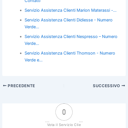
e
er
e
l
di
Contatti
b
st
vi
Servizio Assistenza Clienti Marion Materassi -…
o
di
Servizio Assistenza Clienti Didiesse - Numero
o
Verde…
k
Servizio Assistenza Clienti Nespresso – Numero
Verde…
Servizio Assistenza Clienti Thomson - Numero
Verde e…
PRECEDENTE
SUCCESSIVO
0
Vota il Servizio Clie