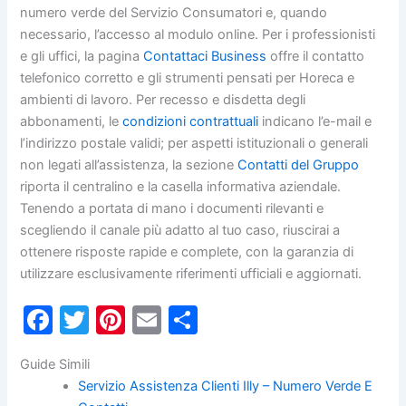
numero verde del Servizio Consumatori e, quando
necessario, l’accesso al modulo online. Per i professionisti
e gli uffici, la pagina
Contattaci Business
offre il contatto
telefonico corretto e gli strumenti pensati per Horeca e
ambienti di lavoro. Per recesso e disdetta degli
abbonamenti, le
condizioni contrattuali
indicano l’e-mail e
l’indirizzo postale validi; per aspetti istituzionali o generali
non legati all’assistenza, la sezione
Contatti del Gruppo
riporta il centralino e la casella informativa aziendale.
Tenendo a portata di mano i documenti rilevanti e
scegliendo il canale più adatto al tuo caso, riuscirai a
ottenere risposte rapide e complete, con la garanzia di
utilizzare esclusivamente riferimenti ufficiali e aggiornati.
F
T
Pi
E
C
a
w
nt
m
o
Guide Simili
c
itt
er
ai
n
Servizio Assistenza Clienti Illy – Numero Verde E