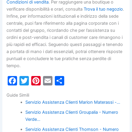
Condizioni di vendita
. Per raggiungere una boutique o
verificare disponibilità e orari, consulta
Trova il tuo negozio
.
Infine, per informazioni istituzionali e indirizzo della sede
centrale, puoi fare riferimento alla pagina corporate con i
contatti del gruppo, ricordando che per l’assistenza su
ordini e post-vendita i canali di customer care rimangono i
più rapidi ed efficaci. Seguendo questi passaggi e tenendo
a portata di mano i dati essenziali, potrai ottenere risposte
puntuali e concludere le tue pratiche senza perdite di
tempo.
F
T
Pi
E
C
a
w
nt
m
o
Guide Simili
c
itt
er
ai
n
Servizio Assistenza Clienti Marion Materassi -…
e
er
e
l
di
Servizio Assistenza Clienti Groupalia - Numero
b
st
vi
Verde…
o
di
Servizio Assistenza Clienti Thomson - Numero