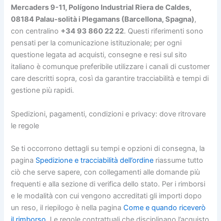
Mercaders 9-11, Polígono Industrial Riera de Caldes,
08184 Palau-solità i Plegamans (Barcellona, Spagna)
,
con centralino
+34 93 860 22 22
. Questi riferimenti sono
pensati per la comunicazione istituzionale; per ogni
questione legata ad acquisti, consegne e resi sul sito
italiano è comunque preferibile utilizzare i canali di customer
care descritti sopra, così da garantire tracciabilità e tempi di
gestione più rapidi.
Spedizioni, pagamenti, condizioni e privacy: dove ritrovare
le regole
Se ti occorrono dettagli su tempi e opzioni di consegna, la
pagina
Spedizione e tracciabilità dell’ordine
riassume tutto
ciò che serve sapere, con collegamenti alle domande più
frequenti e alla sezione di verifica dello stato. Per i rimborsi
e le modalità con cui vengono accreditati gli importi dopo
un reso, il riepilogo è nella pagina
Come e quando riceverò
il rimborso
. Le regole contrattuali che disciplinano l’acquisto