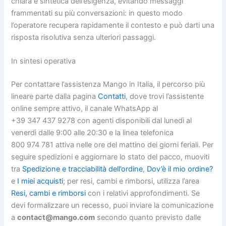
chiara e sintetica dell’esigenza, evitando messaggi
frammentati su più conversazioni: in questo modo
l’operatore recupera rapidamente il contesto e può darti una
risposta risolutiva senza ulteriori passaggi.
In sintesi operativa
Per contattare l’assistenza Mango in Italia, il percorso più
lineare parte dalla pagina
Contatti
, dove trovi l’assistente
online sempre attivo, il canale WhatsApp al
+39 347 437 9278 con agenti disponibili dal lunedì al
venerdì dalle 9:00 alle 20:30 e la linea telefonica
800 974 781 attiva nelle ore del mattino dei giorni feriali. Per
seguire spedizioni e aggiornare lo stato del pacco, muoviti
tra
Spedizione e tracciabilità dell’ordine
,
Dov’è il mio ordine?
e
I miei acquisti
; per resi, cambi e rimborsi, utilizza l’area
Resi, cambi e rimborsi
con i relativi approfondimenti. Se
devi formalizzare un recesso, puoi inviare la comunicazione
a
contact@mango.com
secondo quanto previsto dalle