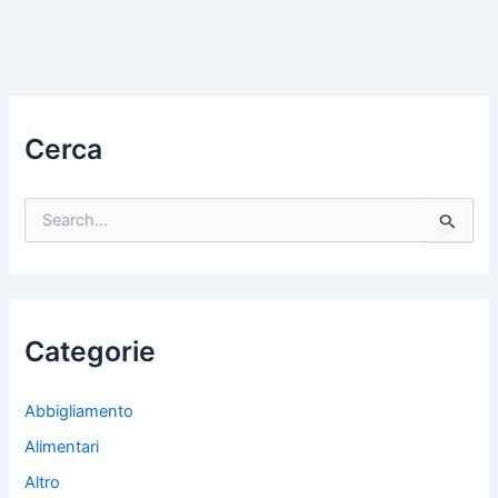
Cerca
C
e
r
c
a
:
Categorie
Abbigliamento
Alimentari
Altro