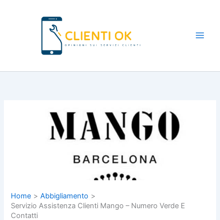
Vai
al
contenuto
Main
Men
Home
Abbigliamento
Servizio Assistenza Clienti Mango – Numero Verde E
Contatti