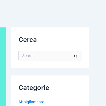
Cerca
C
e
r
c
a
:
Categorie
Abbigliamento