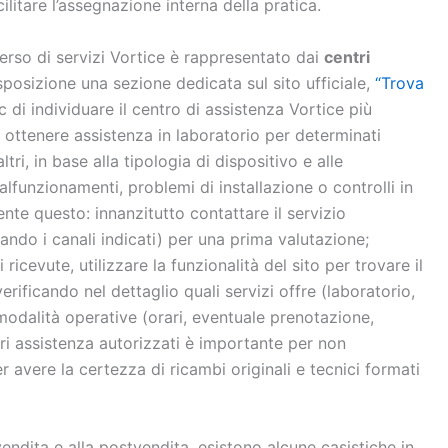
litare l’assegnazione interna della pratica.
verso di servizi Vortice è rappresentato dai
centri
sposizione una sezione dedicata sul sito ufficiale,
“Trova
c di individuare il centro di assistenza Vortice più
 ottenere assistenza in laboratorio per determinati
ri, in base alla tipologia di dispositivo e alle
alfunzionamenti, problemi di installazione o controlli in
nte questo: innanzitutto contattare il servizio
ando i canali indicati) per una prima valutazione;
ricevute, utilizzare la funzionalità del sito per trovare il
ificando nel dettaglio quali servizi offre (laboratorio,
 modalità operative (orari, eventuale prenotazione,
ri assistenza autorizzati è importante per non
 avere la certezza di ricambi originali e tecnici formati
vendita e alla postvendita, esistono alcune casistiche in