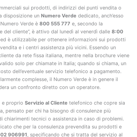
merciali sui prodotti, di indirizzi dei punti vendita o
 a disposizione un
Numero Verde
dedicato, anch’esso
 Il Numero Verde è
800 555 777
e, secondo la
del cliente”, è attivo dal lunedì al venerdì dalle
8:00
 ed è utilizzabile per ottenere informazioni sui prodotti
 vendita e i centri assistenza più vicini. Essendo un
liente da rete fissa italiana, mentre nella brochure viene
ido solo per chiamate in Italia; quando si chiama, un
sto dell’eventuale servizio telefonico a pagamento.
olarmente complesse, il Numero Verde è in genere il
idera un confronto diretto con un operatore.
o e proprio
Servizio al Cliente
telefonico che copre sia
ita, pensato per chi ha bisogno di consulenze più
di chiarimenti tecnici o assistenza in caso di problemi.
icato che per la consulenza prevendita su prodotti e
 02 906991
, specificando che si tratta del servizio al