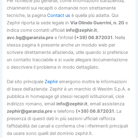
Per richieste più generali, come informazioni sull’azienda,
chiarimenti sui recapiti o domande non strettamente
tecniche, la pagina
Contact us
è quella più adatta. Qui
Zephir riporta la sede legale in
Via Olindo Guerrini, n. 20
e
indica come contatti ufficiali
info@zephir.it
,
avc.bg@garanzia.pro
e l’infotel
(+39) 06.872031
. Nella
stessa pagina è presente anche un modulo web per
scrivere direttamente all’azienda, utile quando si preferisce
un contatto tracciabile e si vuole allegare documentazione
o descrivere il problema in modo dettagliato.
Dal sito principale
Zephir
emergono inoltre le informazioni
di base dell’azienda: Zephir è un marchio di Westim S.p.A. e
pubblica in homepage gli stessi recapiti istituzionali, cioè
indirizzo romano, email
info@zephir.it
, email assistenza
zephir@garanzia.pro
e telefono
(+39) 06.872031
. La
presenza di questi dati in più sezioni ufficiali rafforza
l’affidabilità dei canali e conferma che i riferimenti principali
da usare sono quelli del dominio zephir.it.