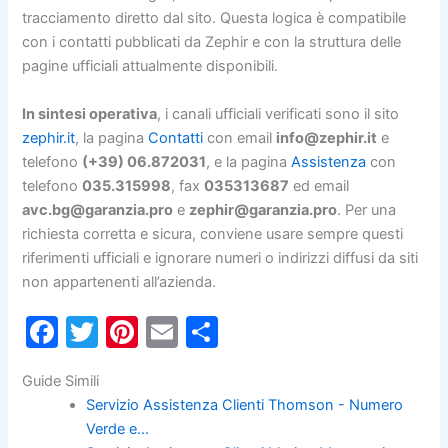
tracciamento diretto dal sito. Questa logica è compatibile
con i contatti pubblicati da Zephir e con la struttura delle
pagine ufficiali attualmente disponibili.
In sintesi operativa
, i canali ufficiali verificati sono il sito
zephir.it
, la pagina
Contatti
con email
info@zephir.it
e
telefono
(+39) 06.872031
, e la pagina
Assistenza
con
telefono
035.315998
, fax
035313687
ed email
avc.bg@garanzia.pro
e
zephir@garanzia.pro
. Per una
richiesta corretta e sicura, conviene usare sempre questi
riferimenti ufficiali e ignorare numeri o indirizzi diffusi da siti
non appartenenti all’azienda.
F
T
Pi
E
C
a
w
nt
m
o
Guide Simili
c
itt
er
ai
n
Servizio Assistenza Clienti Thomson - Numero
e
er
e
l
di
Verde e…