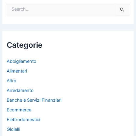
C
e
r
c
a
:
Categorie
Abbigliamento
Alimentari
Altro
Arredamento
Banche e Servizi Finanziari
Ecommerce
Elettrodomestici
Gioielli