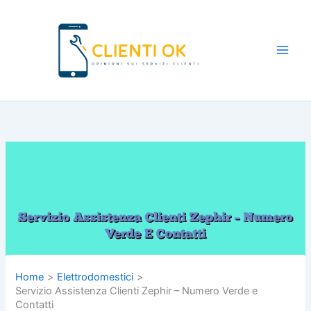
Vai
al
contenuto
Main
Men
Home
Elettrodomestici
Servizio Assistenza Clienti Zephir – Numero Verde e
Contatti