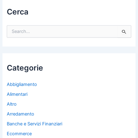
Cerca
C
e
r
c
a
:
Categorie
Abbigliamento
Alimentari
Altro
Arredamento
Banche e Servizi Finanziari
Ecommerce