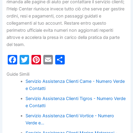
rimanda alle pagine di aiuto per contattare il servizio clienti;
l’Help Center riunisce invece tutto ciò che serve per gestire
ordini, resi e pagamenti, con passaggi guidati e
collegamenti al tuo account. Restare entro questo
perimetro ufficiale evita numeri non aggiornati reperiti
altrove e accelera la presa in carico della pratica da parte
del team.
F
T
Pi
E
C
a
w
nt
m
o
Guide Simili
c
itt
er
ai
n
Servizio Assistenza Clienti Came - Numero Verde
e
er
e
l
di
e Contatti
b
st
vi
Servizio Assistenza Clienti Tigros - Numero Verde
o
di
e Contatti
o
Servizio Assistenza Clienti Vortice - Numero
k
Verde e…