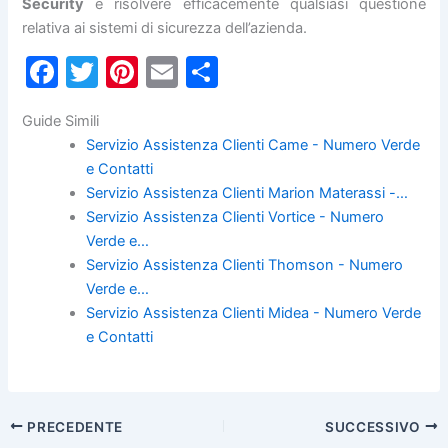
Security
e risolvere efficacemente qualsiasi questione
relativa ai sistemi di sicurezza dell’azienda.
F
T
Pi
E
C
a
w
nt
m
o
Guide Simili
c
itt
er
ai
n
Servizio Assistenza Clienti Came - Numero Verde
e
er
e
l
di
e Contatti
b
st
vi
Servizio Assistenza Clienti Marion Materassi -…
Servizio Assistenza Clienti Vortice - Numero
o
di
Verde e…
o
Servizio Assistenza Clienti Thomson - Numero
k
Verde e…
Servizio Assistenza Clienti Midea - Numero Verde
e Contatti
PRECEDENTE
SUCCESSIVO