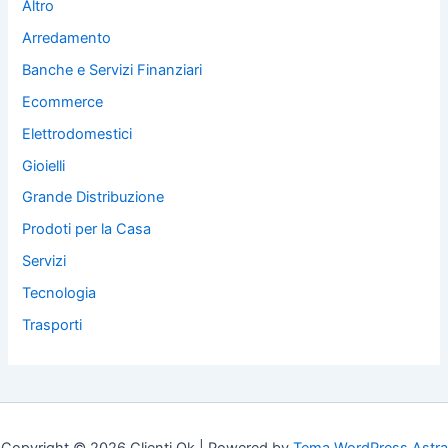
Altro
Arredamento
Banche e Servizi Finanziari
Ecommerce
Elettrodomestici
Gioielli
Grande Distribuzione
Prodoti per la Casa
Servizi
Tecnologia
Trasporti
Copyright © 2026 Clienti Ok | Powered by
Tema WordPress Astra