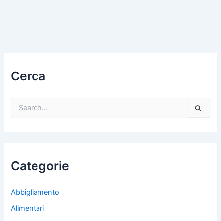
Cerca
C
e
r
c
a
:
Categorie
Abbigliamento
Alimentari