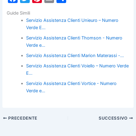
a
w
nt
m
o
Guide Simili
c
itt
er
ai
n
Servizio Assistenza Clienti Unieuro – Numero
e
er
e
l
di
Verde E…
b
st
vi
Servizio Assistenza Clienti Thomson - Numero
o
di
Verde e…
o
Servizio Assistenza Clienti Marion Materassi -…
k
Servizio Assistenza Clienti Voiello – Numero Verde
E…
Servizio Assistenza Clienti Vortice - Numero
Verde e…
PRECEDENTE
SUCCESSIVO