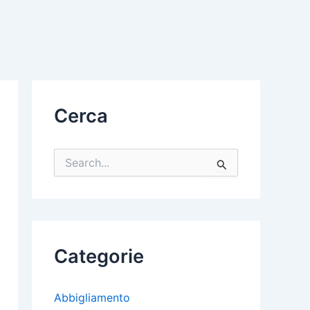
Cerca
C
e
r
c
a
:
Categorie
Abbigliamento