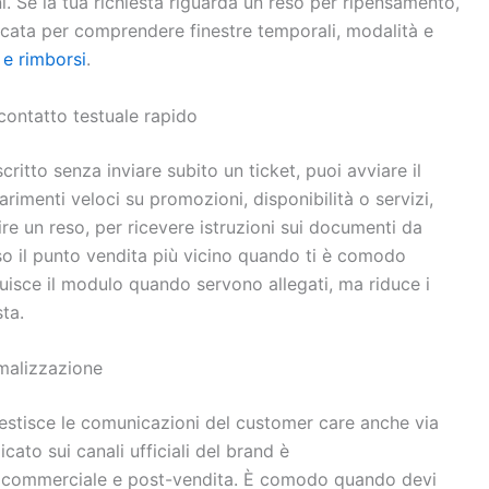
ni. Se la tua richiesta riguarda un reso per ripensamento,
icata per comprendere finestre temporali, modalità e
 e rimborsi
.
 contatto testuale rapido
iscritto senza inviare subito un ticket, puoi avviare il
arimenti veloci su promozioni, disponibilità o servizi,
ire un reso, per ricevere istruzioni sui documenti da
so il punto vendita più vicino quando ti è comodo
ituisce il modulo quando servono allegati, ma riduce i
ta.
rmalizzazione
estisce le comunicazioni del customer care anche via
icato sui canali ufficiali del brand è
a commerciale e post-vendita. È comodo quando devi