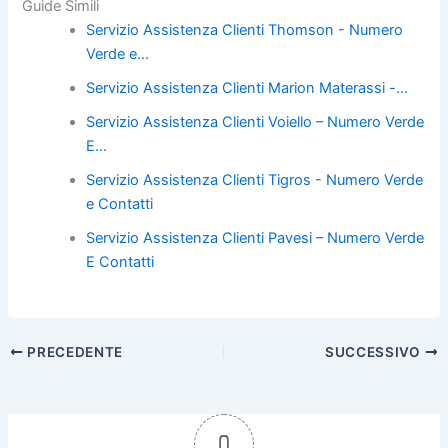
Guide Simili
c
itt
er
ai
n
Servizio Assistenza Clienti Thomson - Numero
e
er
e
l
di
Verde e…
b
st
vi
Servizio Assistenza Clienti Marion Materassi -…
o
di
Servizio Assistenza Clienti Voiello – Numero Verde
o
E…
k
Servizio Assistenza Clienti Tigros - Numero Verde
e Contatti
Servizio Assistenza Clienti Pavesi – Numero Verde
E Contatti
PRECEDENTE
SUCCESSIVO
0