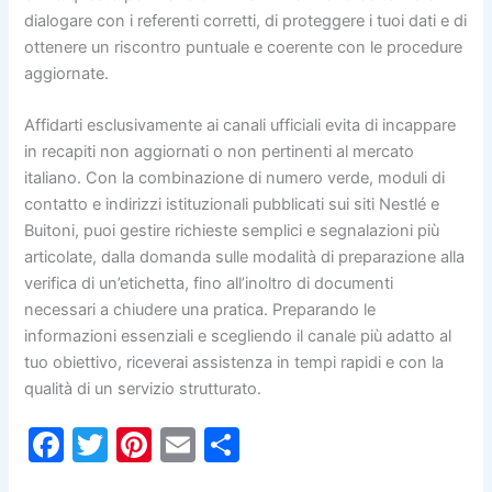
dialogare con i referenti corretti, di proteggere i tuoi dati e di
ottenere un riscontro puntuale e coerente con le procedure
aggiornate.
Affidarti esclusivamente ai canali ufficiali evita di incappare
in recapiti non aggiornati o non pertinenti al mercato
italiano. Con la combinazione di numero verde, moduli di
contatto e indirizzi istituzionali pubblicati sui siti Nestlé e
Buitoni, puoi gestire richieste semplici e segnalazioni più
articolate, dalla domanda sulle modalità di preparazione alla
verifica di un’etichetta, fino all’inoltro di documenti
necessari a chiudere una pratica. Preparando le
informazioni essenziali e scegliendo il canale più adatto al
tuo obiettivo, riceverai assistenza in tempi rapidi e con la
qualità di un servizio strutturato.
F
T
Pi
E
C
a
w
nt
m
o