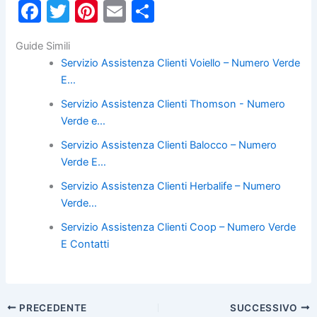
F
T
Pi
E
C
a
w
nt
m
o
Guide Simili
c
itt
er
ai
n
Servizio Assistenza Clienti Voiello – Numero Verde
e
er
e
l
di
E…
b
st
vi
Servizio Assistenza Clienti Thomson - Numero
o
di
Verde e…
o
Servizio Assistenza Clienti Balocco – Numero
k
Verde E…
Servizio Assistenza Clienti Herbalife – Numero
Verde…
Servizio Assistenza Clienti Coop – Numero Verde
E Contatti
PRECEDENTE
SUCCESSIVO