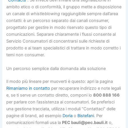
“Contacts”
. Se invece devi inviare una segnalazione in
ambito etico o di conformità, il gruppo mette a disposizione
un canale di
whistleblowing
raggiungibile sempre dall’area
contatti: è un percorso separato dai canali consumer,
progettato per gestire in modo riservato questo tipo di
comunicazioni. Separare chiaramente i flussi consente al
Servizio Consumatori di concentrarsi sulle richieste di
prodotto e ai team specialistici di trattare in modo corretto i
temi non consumer.
Un percorso semplice dalla domanda alla soluzione
Il modo più lineare per muoverti è questo: apri la pagina
Rimaniamo in contatto
per recuperare indirizzo e note legali
e, se ti serve un contatto diretto, componi lo
800 888 166
per parlare con l’assistenza ai consumatori. Se preferisci
una gestione tracciata, utilizza i moduli “Contattaci” delle
pagine di brand, ad esempio
Doria
o
Bistefani
. Per
comunicazioni formali usa la
PEC bauli@pec.bauli.it
o,