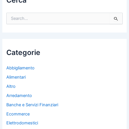
Cerca
C
e
r
c
a
:
Categorie
Abbigliamento
Alimentari
Altro
Arredamento
Banche e Servizi Finanziari
Ecommerce
Elettrodomestici