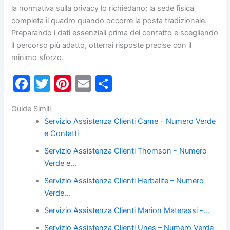
la normativa sulla privacy lo richiedano; la sede fisica
completa il quadro quando occorre la posta tradizionale.
Preparando i dati essenziali prima del contatto e scegliendo
il percorso più adatto, otterrai risposte precise con il
minimo sforzo.
F
T
Pi
E
C
a
w
nt
m
o
Guide Simili
c
itt
er
ai
n
Servizio Assistenza Clienti Came - Numero Verde
e
er
e
l
di
e Contatti
b
st
vi
Servizio Assistenza Clienti Thomson - Numero
o
di
Verde e…
o
Servizio Assistenza Clienti Herbalife – Numero
k
Verde…
Servizio Assistenza Clienti Marion Materassi -…
Servizio Assistenza Clienti Unes – Numero Verde