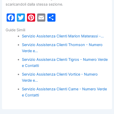
scaricandoli dalla stessa sezione.
F
T
Pi
E
C
a
w
nt
m
o
Guide Simili
c
itt
er
ai
n
Servizio Assistenza Clienti Marion Materassi -…
e
er
e
l
di
Servizio Assistenza Clienti Thomson - Numero
b
st
vi
Verde e…
o
di
Servizio Assistenza Clienti Tigros - Numero Verde
o
e Contatti
k
Servizio Assistenza Clienti Vortice - Numero
Verde e…
Servizio Assistenza Clienti Came - Numero Verde
e Contatti