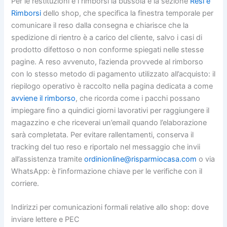
Per le restituzioni e i rimborsi la bussola è la sezione
Resi e
Rimborsi
dello shop, che specifica la finestra temporale per
comunicare il reso dalla consegna e chiarisce che la
spedizione di rientro è a carico del cliente, salvo i casi di
prodotto difettoso o non conforme spiegati nelle stesse
pagine. A reso avvenuto, l’azienda provvede al rimborso
con lo stesso metodo di pagamento utilizzato all’acquisto: il
riepilogo operativo è raccolto nella pagina dedicata a come
avviene il rimborso
, che ricorda come i pacchi possano
impiegare fino a quindici giorni lavorativi per raggiungere il
magazzino e che riceverai un’email quando l’elaborazione
sarà completata. Per evitare rallentamenti, conserva il
tracking del tuo reso e riportalo nel messaggio che invii
all’assistenza tramite
ordinionline@risparmiocasa.com
o via
WhatsApp: è l’informazione chiave per le verifiche con il
corriere.
Indirizzi per comunicazioni formali relative allo shop: dove
inviare lettere e PEC