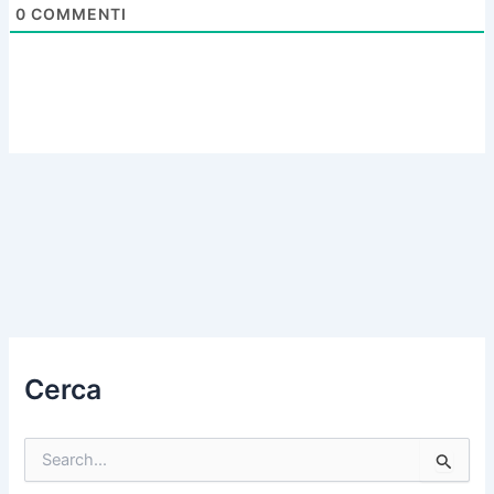
0
COMMENTI
Cerca
C
e
r