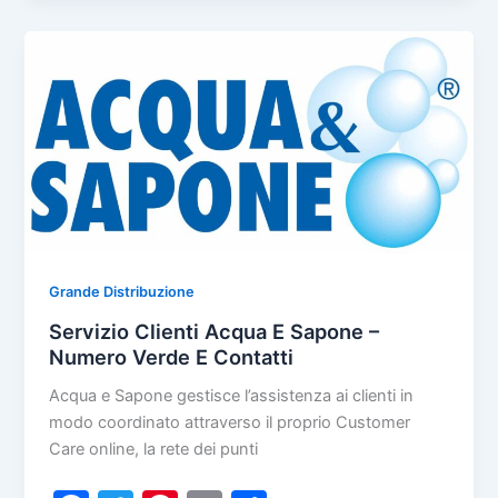
Clienti
b
st
vi
AgriEuro
o
di
–
Numero
o
Verde
k
E
Contatti
Grande Distribuzione
Servizio Clienti Acqua E Sapone –
Numero Verde E Contatti
Acqua e Sapone gestisce l’assistenza ai clienti in
modo coordinato attraverso il proprio Customer
Care online, la rete dei punti