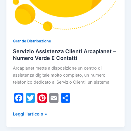
Grande Distribuzione
Servizio Assistenza Clienti Arcaplanet –
Numero Verde E Contatti
Arcaplanet mette a disposizione un centro di
assistenza digitale molto completo, un numero
telefonico dedicato al Servizio Clienti, un sistema
F
T
Pi
E
C
a
w
nt
m
o
c
itt
er
ai
n
Servizio
Leggi l'articolo »
Assistenza
e
er
e
l
di
Clienti