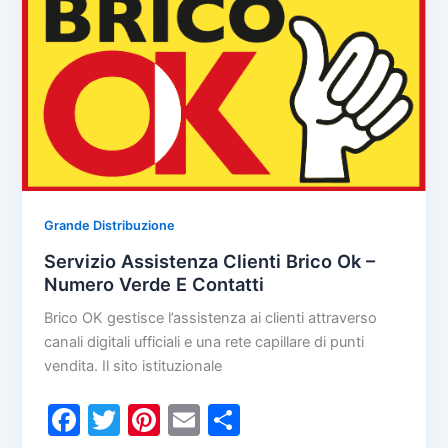
o
di
Numero
o
Verde
k
E
Contatti
Grande Distribuzione
Servizio Assistenza Clienti Brico Ok –
Numero Verde E Contatti
Brico OK gestisce l’assistenza ai clienti attraverso
canali digitali ufficiali e una rete capillare di punti
vendita. Il sito istituzionale
F
T
Pi
E
C