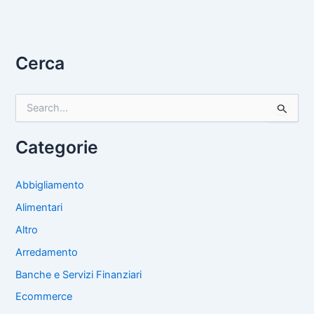
Cerca
C
e
r
c
Categorie
a
:
Abbigliamento
Alimentari
Altro
Arredamento
Banche e Servizi Finanziari
Ecommerce