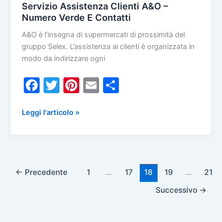
Servizio Assistenza Clienti A&O –
Numero Verde E Contatti
A&O è l’insegna di supermercati di prossimità del
gruppo Selex. L’assistenza ai clienti è organizzata in
modo da indirizzare ogni
F
T
Pi
E
C
a
w
nt
m
o
c
itt
er
ai
n
Servizio
Leggi l'articolo »
Assistenza
e
er
e
l
di
Clienti
b
st
vi
A&O
o
di
–
Numero
←
Precedente
1
…
17
18
19
…
21
o
Verde
Successivo
→
k
E
Contatti