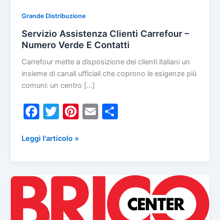
Grande Distribuzione
Servizio Assistenza Clienti Carrefour –
Numero Verde E Contatti
Carrefour mette a disposizione dei clienti italiani un
insieme di canali ufficiali che coprono le esigenze più
comuni: un centro […]
F
T
Pi
E
C
a
w
nt
m
o
c
itt
er
ai
n
Servizio
Leggi l'articolo »
Assistenza
e
er
e
l
di
Clienti
b
st
vi
Carrefour
o
di
–
Numero
o
Verde