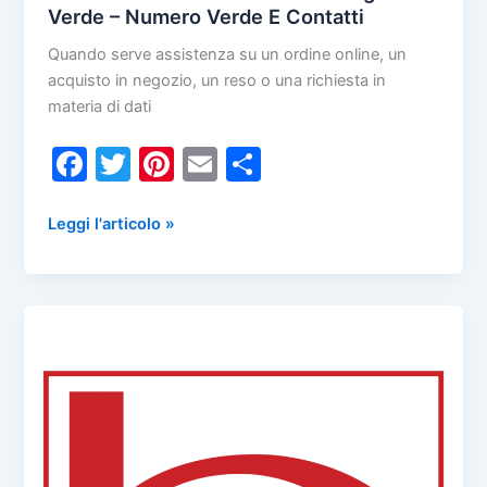
Verde – Numero Verde E Contatti
Quando serve assistenza su un ordine online, un
acquisto in negozio, un reso o una richiesta in
materia di dati
F
T
Pi
E
C
a
w
nt
m
o
c
itt
er
ai
n
Servizio
Leggi l'articolo »
Assistenza
e
er
e
l
di
Clienti
b
st
vi
Bottega
o
di
Verde
–
o
Numero
k
Verde
E
Contatti