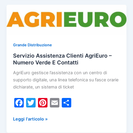
b
st
vi
Arcaplanet
o
di
–
Numero
o
Verde
k
E
Contatti
Grande Distribuzione
Servizio Assistenza Clienti AgriEuro –
Numero Verde E Contatti
AgriEuro gestisce l’assistenza con un centro di
supporto digitale, una linea telefonica su fasce orarie
dichiarate, un sistema di ticket
F
T
Pi
E
C
a
w
nt
m
o
c
itt
er
ai
n
Servizio
Leggi l'articolo »
Assistenza
e
er
e
l
di